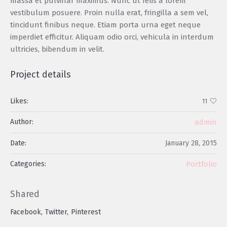
massa et pulvinar maximus. Nunc ut felis a lorem
vestibulum posuere. Proin nulla erat, fringilla a sem vel,
tincidunt finibus neque. Etiam porta urna eget neque
imperdiet efficitur. Aliquam odio orci, vehicula in interdum
ultricies, bibendum in velit.
Project details
Likes:
11
Author:
admin
Date:
January 28, 2015
Categories:
Portfolio
Shared
Facebook
Twitter
Pinterest