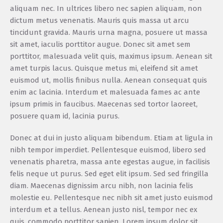
aliquam nec. In ultrices libero nec sapien aliquam, non
dictum metus venenatis. Mauris quis massa ut arcu
tincidunt gravida. Mauris urna magna, posuere ut massa
sit amet, iaculis porttitor augue. Donec sit amet sem
porttitor, malesuada velit quis, maximus ipsum. Aenean sit
amet turpis lacus. Quisque metus mi, eleifend sit amet
euismod ut, mollis finibus nulla. Aenean consequat quis
enim ac lacinia. Interdum et malesuada fames ac ante
ipsum primis in faucibus. Maecenas sed tortor laoreet,
posuere quam id, lacinia purus.
Donec at dui in justo aliquam bibendum. Etiam at ligula in
nibh tempor imperdiet. Pellentesque euismod, libero sed
venenatis pharetra, massa ante egestas augue, in facilisis
felis neque ut purus. Sed eget elit ipsum. Sed sed fringilla
diam. Maecenas dignissim arcu nibh, non lacinia felis
molestie eu. Pellentesque nec nibh sit amet justo euismod
interdum et a tellus. Aenean justo nisl, tempor nec ex
quis, commodo porttitor sapien. Lorem ipsum dolor sit