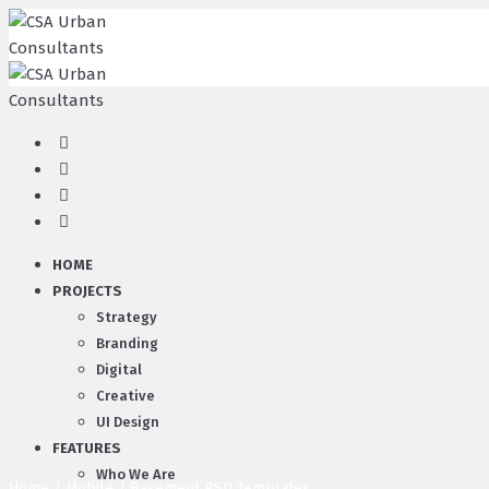
HOME
PROJECTS
Strategy
Branding
Digital
Creative
UI Design
FEATURES
Who We Are
Home
/
Mobile
/ Basement PSD Templates