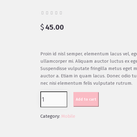
0
out of 5
$
45.00
Proin id nisl semper, elementum lacus vel, ege
ullamcorper mi. Aliquam auctor luctus ex eg
Suspendisse vulputate fringilla metus eget m
auctor a. Etiam in quam lacus. Donec odio tur
nec nisi elementum felis vulputate rutrum.
Add to cart
Category:
Mobile