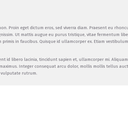
. Proin eget dictum eros, sed viverra diam. Praesent eu rhoncus
nissim. Ut mattis augue eu purus tristique, vitae fermentum libe
mis in faucibus. Quisque id ullamcorper ex. Etiam vestibulum fel
ent id libero lacinia, tincidunt sapien et, ullamcorper mi. Aliq
maximus. Integer consequat arcu dolor, mollis mollis tellus auct
s vulputate rutrum.