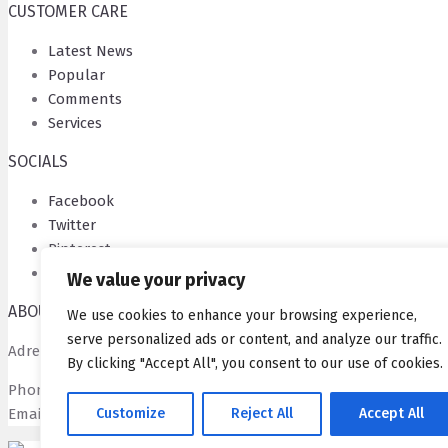
CUSTOMER CARE
Latest News
Popular
Comments
Services
SOCIALS
Facebook
Twitter
Pinterest
Behance
We value your privacy
ABOUT
We use cookies to enhance your browsing experience,
serve personalized ads or content, and analyze our traffic.
Adress: 135 Barnard St. Brooklyn, NY 10036, United States
By clicking "Accept All", you consent to our use of cookies.
Phone: 1-800-123-1234
Email:
example@creativelab.com
Customize
Reject All
Accept All